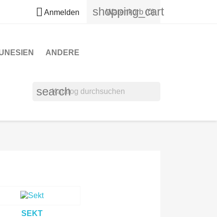
shopping_cart

Warenkorb
(0)
Anmelden
UNESIEN
ANDERE
search
SEKT