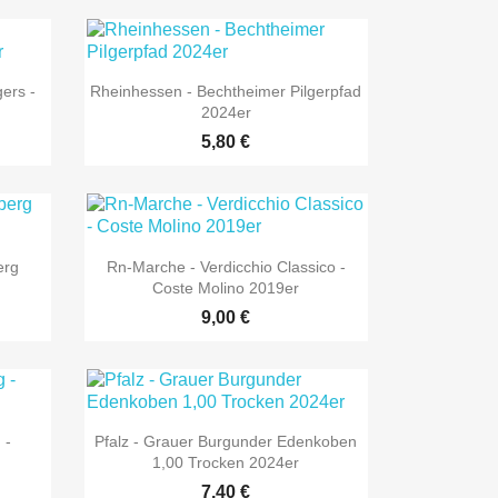

Vorschau
ers -
Rheinhessen - Bechtheimer Pilgerpfad
2024er
5,80 €

Vorschau
erg
Rn-Marche - Verdicchio Classico -
Coste Molino 2019er
9,00 €

Vorschau
 -
Pfalz - Grauer Burgunder Edenkoben
1,00 Trocken 2024er
7,40 €