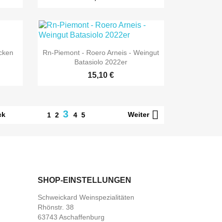

Vorschau
ocken
Rn-Piemont - Roero Arneis - Weingut
Batasiolo 2022er
15,10 €

3
ck
Weiter
1
2
4
5
SHOP-EINSTELLUNGEN
Schweickard Weinspezialitäten
Rhönstr. 38
63743 Aschaffenburg