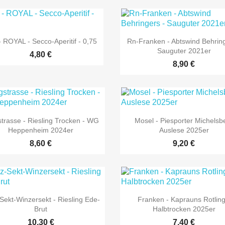


Vorschau
Vorschau
- ROYAL - Secco-Aperitif - 0,75
Rn-Franken - Abtswind Behring
Sauguter 2021er
4,80 €
8,90 €


Vorschau
Vorschau
trasse - Riesling Trocken - WG
Mosel - Piesporter Michelsb
Heppenheim 2024er
Auslese 2025er
8,60 €
9,20 €


Vorschau
Vorschau
-Sekt-Winzersekt - Riesling Ede-
Franken - Kaprauns Rotling
Brut
Halbtrocken 2025er
10,30 €
7,40 €