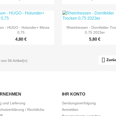


Vorschau
Vorschau
son - HUGO - Holunder+ Minze
Rheinhessen - Dornfelder Tr
0,75
0,75 2023er
4,80 €
5,80 €

Zurü
 von 56 Artikel(n)
ERNEHMEN
IHR KONTO
g und Lieferung
Sendungsverfolgung
chutzerklärung / Rechtliche
Anmelden
se